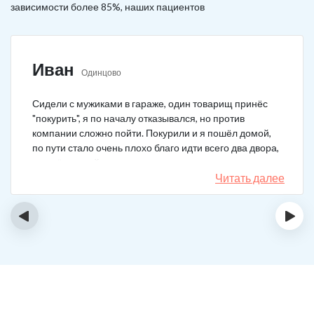
зависимости более 85%, наших пациентов
Иван
Одинцово
Сидели с мужиками в гараже, один товарищ принёс
"покурить", я по началу отказывался, но против
компании сложно пойти. Покурили и я пошёл домой,
по пути стало очень плохо благо идти всего два двора,
пришёл домой сразу жену попросил вызвать врача,
чувствовал что точно, что-то не так. Спасибо большое,
Читать далее
что быстро приехали, поставили капельницу и уже
минут через 20-30 капельница начала действовать и
‹
›
меня начало отпускать. После оказалось, что товарищ
угостил нас какой то химической дрянью, мне сразу
показалось, что как то странно выглядит смесь, но
особого значения не придал, а стоило.