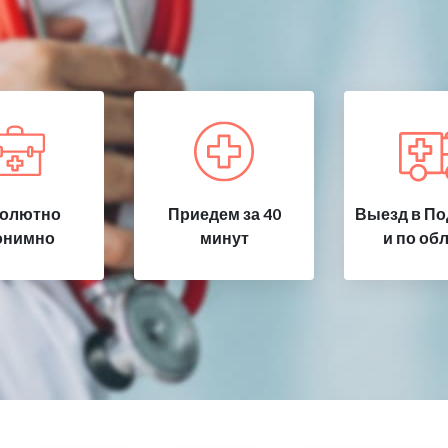
олютно
Приедем за 40
Выезд в По
онимно
минут
и по об