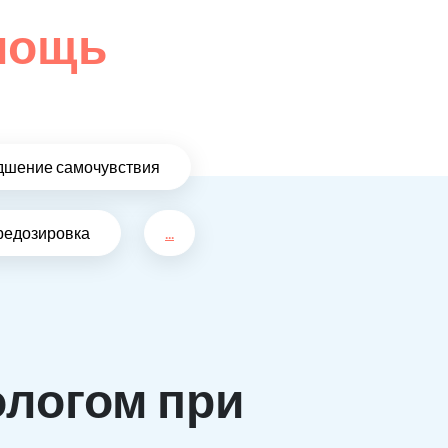
омощь
дшение самочувствия
редозировка
...
ологом при