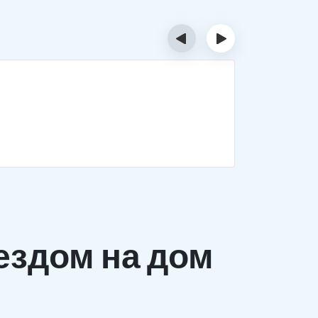
‹
›
Деток
Комплекс 
заболеван
ездом на дом