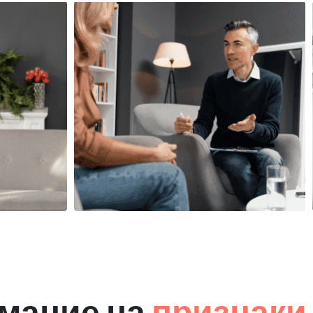
мание на
признаки