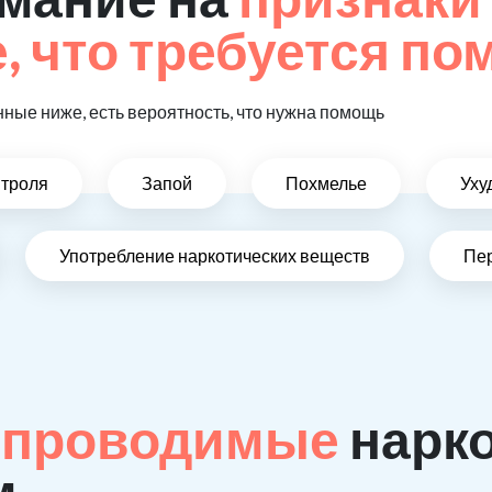
 что требуется п
ные ниже, есть вероятность, что нужна помощь
нтроля
Запой
Похмелье
Уху
Употребление наркотических веществ
Пе
 проводимые
нарк
м