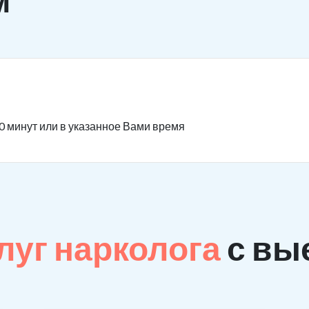
0 минут или в указанное Вами время
луг нарколога
с вы