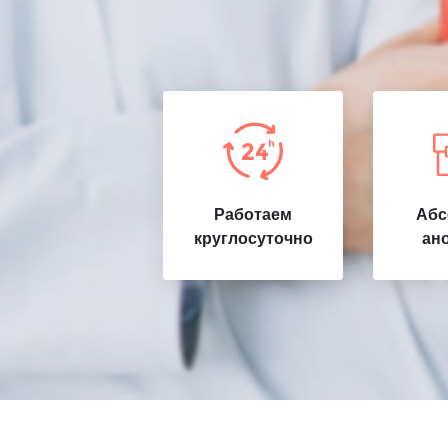
Работаем
Абс
круглосуточно
ан