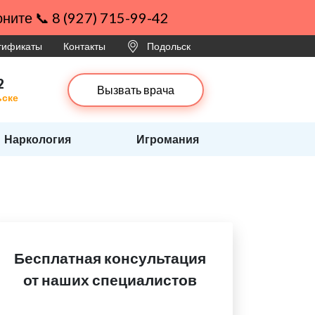
ните 📞 8 (927) 715-99-42
ртификаты
Контакты
Подольск
2
Вызвать врача
ьске
Наркология
Игромания
Бесплатная консультация
от наших специалистов