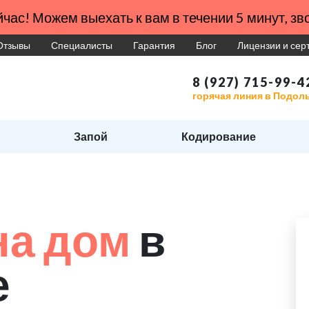
час! Можем выехать к вам в течении 5 минут, зво
Отзывы
Специалисты
Гарантия
Блог
Лицензии и се
8 (927) 715-99-4
горячая линия в Подол
Запой
Кодирование
на дом
в
е