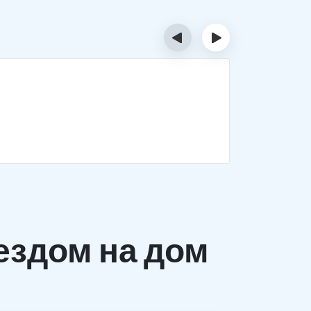
‹
›
Деток
Комплекс 
заболеван
ездом на дом