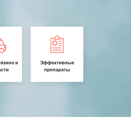
язино и
Эффективные
асти
препараты