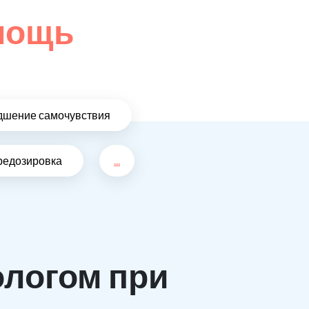
омощь
дшение самочувствия
редозировка
...
ологом при