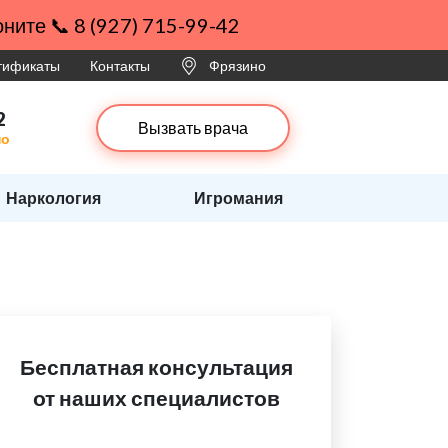
ните 📞 8 (927) 715-99-42
ртификаты
Контакты
Фрязино
2
Вызвать врача
но
Наркология
Игромания
Бесплатная консультация
от наших специалистов