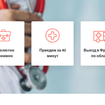
олютно
Приедем за 40
Выезд в Фр
онимно
минут
по обл