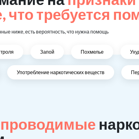
 что требуется п
ные ниже, есть вероятность, что нужна помощь
нтроля
Запой
Похмелье
Уху
Употребление наркотических веществ
Пе
 проводимые
нарк
м