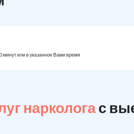
0 минут или в указанное Вами время
луг нарколога
с вы