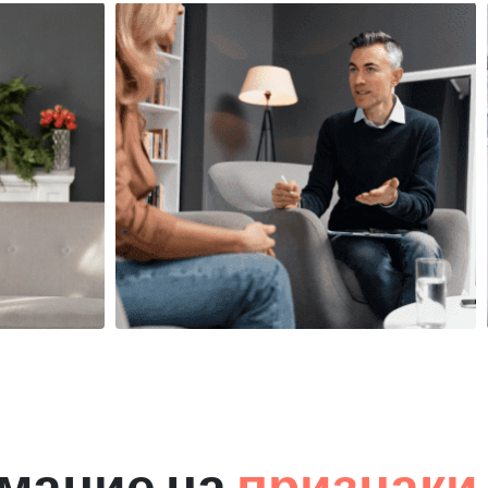
мание на
признаки