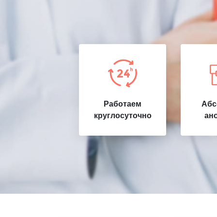
Работаем
Абс
круглосуточно
ан