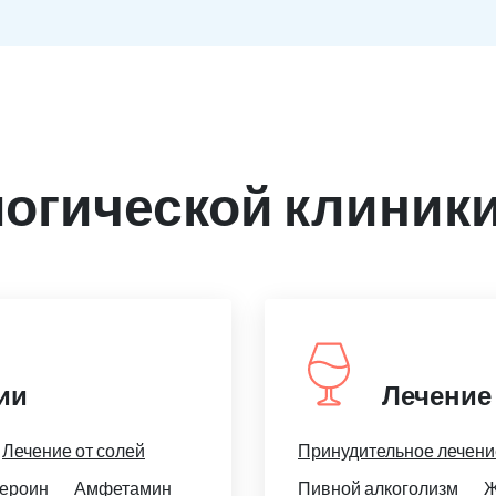
огической клиники
ии
Лечение
Лечение от солей
Принудительное лечени
ероин
Амфетамин
Пивной алкоголизм
Ж