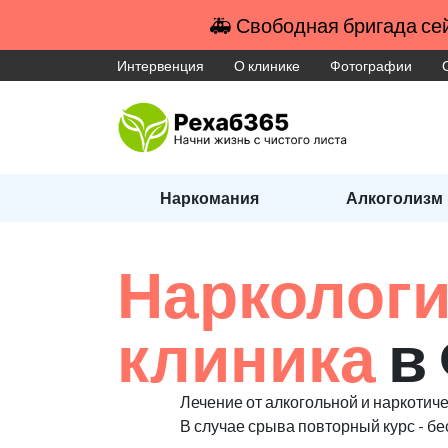
🚑 Свободная бригада сей
Интервенция
О клинике
Фотографии
Наркомания
Алкоголизм
Наркологи
клиника
в
Лечение от алкогольной и наркотиче
В случае срыва повторный курс - бе