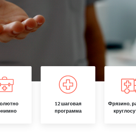
олютно
12 шаговая
Фрязино, р
онимно
программа
круглосу