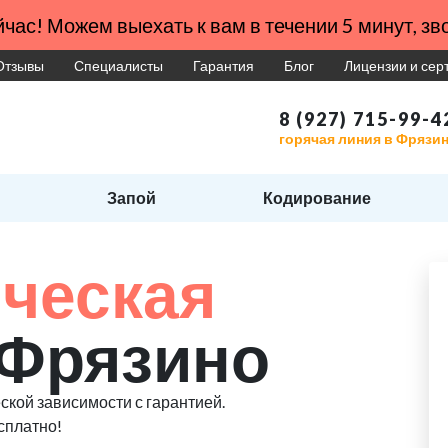
час! Можем выехать к вам в течении 5 минут, зво
Отзывы
Специалисты
Гарантия
Блог
Лицензии и се
8 (927) 715-99-4
горячая линия в Фрязи
Запой
Кодирование
ческая
 Фрязино
ской зависимости с гарантией.
сплатно!