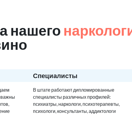
а нашего
нарколог
зино
Специалисты
едаем
В штате работают дипломированные
е важны
специалисты различных профилей:
тов,
психиатры, наркологи, психотерапевты,
ение
психологи, консультанты, аддиктологи