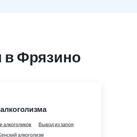
 в Фрязино
 алкоголизма
е алкоголиков
Вывод из запоя
енский алкоголизм