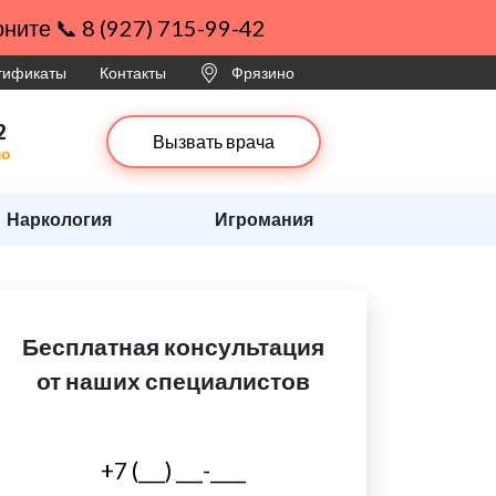
ните 📞 8 (927) 715-99-42
ртификаты
Контакты
Фрязино
2
Вызвать врача
но
Наркология
Игромания
Бесплатная консультация
от наших специалистов