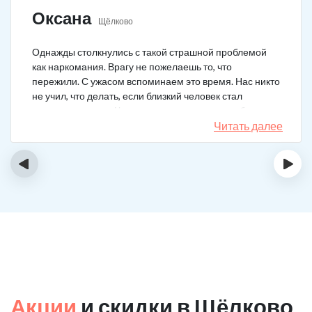
Оксана
Щёлково
Однажды столкнулись с такой страшной проблемой
как наркомания. Врагу не пожелаешь то, что
пережили. С ужасом вспоминаем это время. Нас никто
не учил, что делать, если близкий человек стал
наркозависимым. Честно говоря, надежды не было,
думали, что все лечение бесполезно, но решили
Читать далее
попробовать и отправить родственника в клинику на
реабилитацию. Пройдя полный курс лечения он
‹
›
вышел другим человеком. Но всё равно продолжает
работать над собой, ведь побороть тягу к наркотикам
не так-то просто.
Акции
и скидки в Щёлково