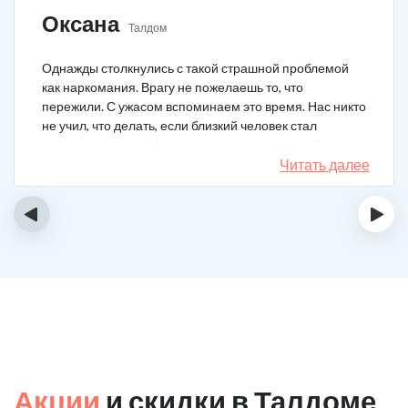
Оксана
Талдом
Однажды столкнулись с такой страшной проблемой
как наркомания. Врагу не пожелаешь то, что
пережили. С ужасом вспоминаем это время. Нас никто
не учил, что делать, если близкий человек стал
наркозависимым. Честно говоря, надежды не было,
думали, что все лечение бесполезно, но решили
Читать далее
попробовать и отправить родственника в клинику на
реабилитацию. Пройдя полный курс лечения он
‹
›
вышел другим человеком. Но всё равно продолжает
работать над собой, ведь побороть тягу к наркотикам
не так-то просто.
Акции
и скидки в Талдоме