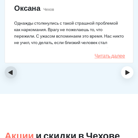
Оксана
Чехов
Однажды столкнулись с такой страшной проблемой
как наркомания. Врагу не пожелаешь то, что
пережили. С ужасом вспоминаем это время. Нас никто
не учил, что делать, если близкий человек стал
наркозависимым. Честно говоря, надежды не было,
думали, что все лечение бесполезно, но решили
Читать далее
попробовать и отправить родственника в клинику на
реабилитацию. Пройдя полный курс лечения он
‹
›
вышел другим человеком. Но всё равно продолжает
работать над собой, ведь побороть тягу к наркотикам
не так-то просто.
Акции
и скидки в Чехове