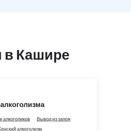
 в Кашире
 алкоголизма
е алкоголиков
Вывод из запоя
енский алкоголизм