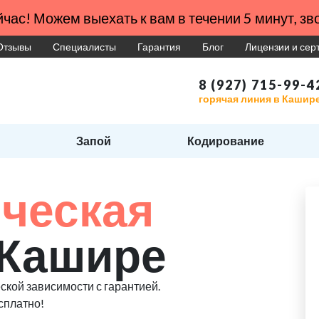
час! Можем выехать к вам в течении 5 минут, зво
Отзывы
Специалисты
Гарантия
Блог
Лицензии и се
8 (927) 715-99-4
горячая линия в Кашир
Запой
Кодирование
ческая
 Кашире
ской зависимости с гарантией.
сплатно!