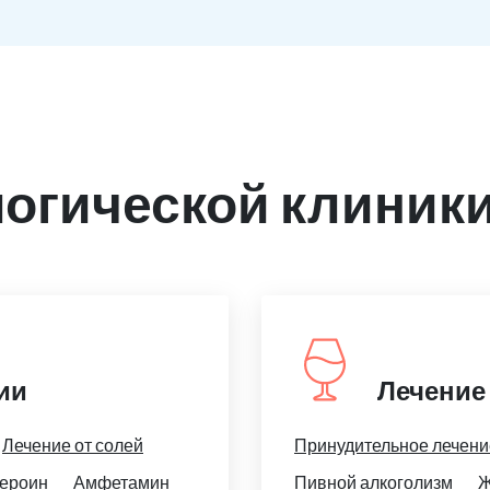
огической клиники
ии
Лечение
Лечение от солей
Принудительное лечени
ероин
Амфетамин
Пивной алкоголизм
Ж