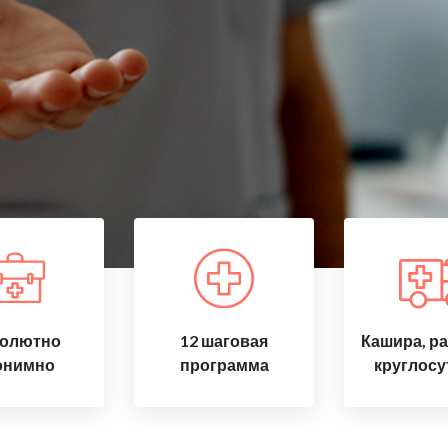
олютно
12 шаговая
Кашира, р
онимно
программа
круглосу