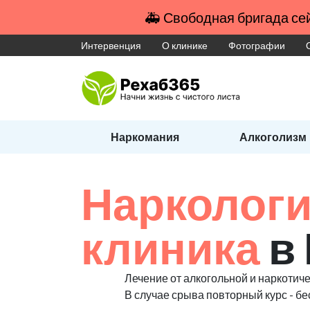
🚑 Свободная бригада сей
Интервенция
О клинике
Фотографии
Наркомания
Алкоголизм
Наркологи
клиника
в
Лечение от алкогольной и наркотиче
В случае срыва повторный курс - бе