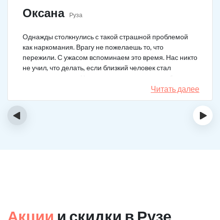
Оксана
Руза
Однажды столкнулись с такой страшной проблемой
как наркомания. Врагу не пожелаешь то, что
пережили. С ужасом вспоминаем это время. Нас никто
не учил, что делать, если близкий человек стал
наркозависимым. Честно говоря, надежды не было,
думали, что все лечение бесполезно, но решили
Читать далее
попробовать и отправить родственника в клинику на
реабилитацию. Пройдя полный курс лечения он
‹
›
вышел другим человеком. Но всё равно продолжает
работать над собой, ведь побороть тягу к наркотикам
не так-то просто.
Акции
и скидки в Рузе