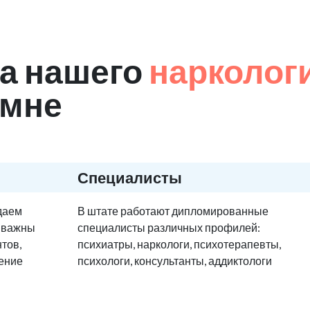
а нашего
нарколог
омне
Специалисты
едаем
В штате работают дипломированные
е важны
специалисты различных профилей:
тов,
психиатры, наркологи, психотерапевты,
ение
психологи, консультанты, аддиктологи