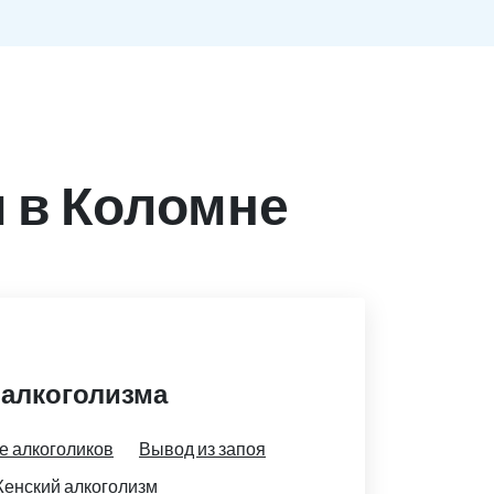
 в Коломне
 алкоголизма
е алкоголиков
Вывод из запоя
енский алкоголизм