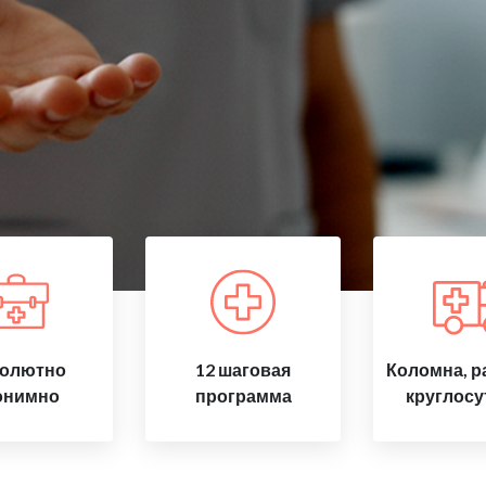
олютно
12 шаговая
Коломна, р
онимно
программа
круглосу