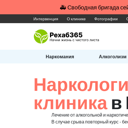
🚑 Свободная бригада сей
Интервенция
О клинике
Фотографии
Наркомания
Алкоголизм
Наркологи
клиника
в
Лечение от алкогольной и наркотиче
В случае срыва повторный курс - бе