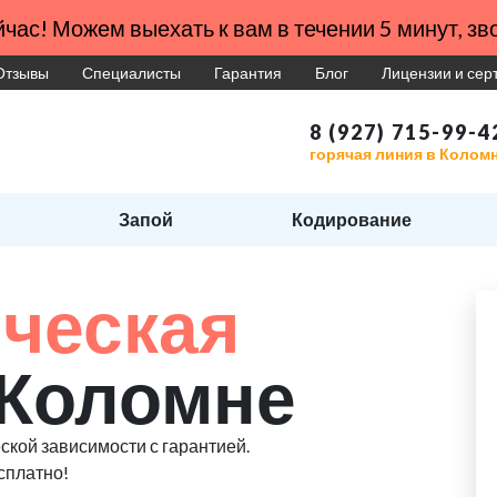
час! Можем выехать к вам в течении 5 минут, зво
Отзывы
Специалисты
Гарантия
Блог
Лицензии и се
8 (927) 715-99-4
горячая линия в Колом
Запой
Кодирование
ческая
 Коломне
ской зависимости с гарантией.
сплатно!