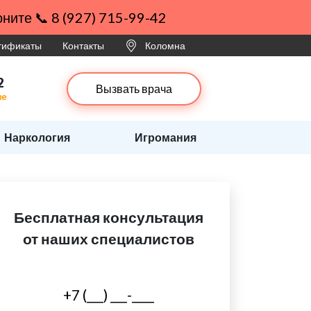
ните 📞 8 (927) 715-99-42
ртификаты
Контакты
Коломна
2
Вызвать врача
не
Наркология
Игромания
Бесплатная консультация
от наших специалистов