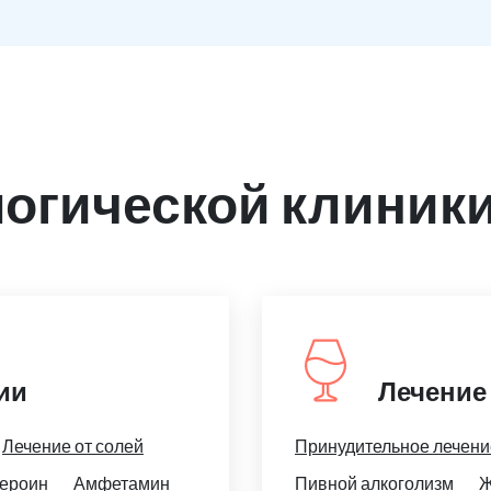
огической клиники
ии
Лечение
Лечение от солей
Принудительное лечени
ероин
Амфетамин
Пивной алкоголизм
Ж