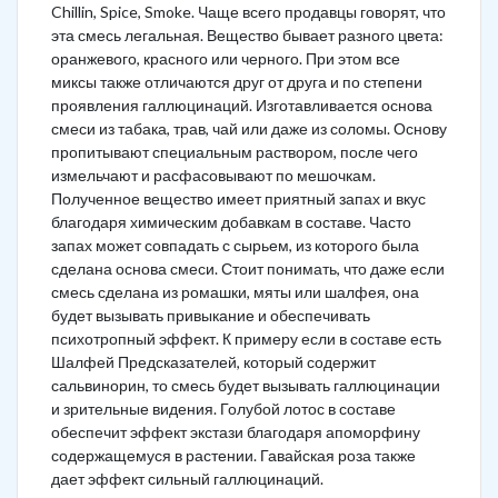
Chillin, Spice, Smoke. Чаще всего продавцы говорят, что
эта смесь легальная. Вещество бывает разного цвета:
оранжевого, красного или черного. При этом все
миксы также отличаются друг от друга и по степени
проявления галлюцинаций. Изготавливается основа
смеси из табака, трав, чай или даже из соломы. Основу
пропитывают специальным раствором, после чего
измельчают и расфасовывают по мешочкам.
Полученное вещество имеет приятный запах и вкус
благодаря химическим добавкам в составе. Часто
запах может совпадать с сырьем, из которого была
сделана основа смеси. Стоит понимать, что даже если
смесь сделана из ромашки, мяты или шалфея, она
будет вызывать привыкание и обеспечивать
психотропный эффект. К примеру если в составе есть
Шалфей Предсказателей, который содержит
сальвинорин, то смесь будет вызывать галлюцинации
и зрительные видения. Голубой лотос в составе
обеспечит эффект экстази благодаря апоморфину
содержащемуся в растении. Гавайская роза также
дает эффект сильный галлюцинаций.