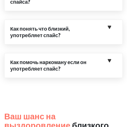
спайса?
Как понять что близкий,
употребляет спайс?
Как помочь наркоману если он
употребляет спайс?
Ваш шанс на
выздоровление
близкого