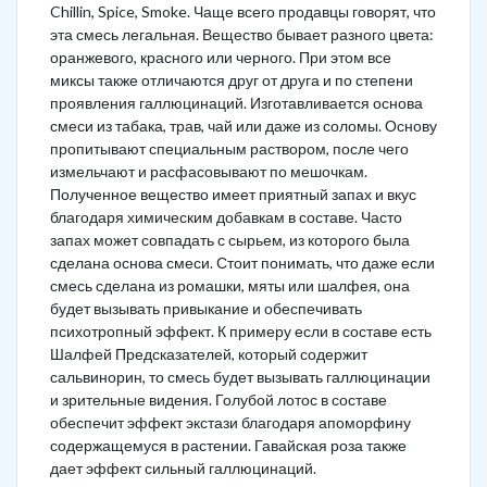
Chillin, Spice, Smoke. Чаще всего продавцы говорят, что
эта смесь легальная. Вещество бывает разного цвета:
оранжевого, красного или черного. При этом все
миксы также отличаются друг от друга и по степени
проявления галлюцинаций. Изготавливается основа
смеси из табака, трав, чай или даже из соломы. Основу
пропитывают специальным раствором, после чего
измельчают и расфасовывают по мешочкам.
Полученное вещество имеет приятный запах и вкус
благодаря химическим добавкам в составе. Часто
запах может совпадать с сырьем, из которого была
сделана основа смеси. Стоит понимать, что даже если
смесь сделана из ромашки, мяты или шалфея, она
будет вызывать привыкание и обеспечивать
психотропный эффект. К примеру если в составе есть
Шалфей Предсказателей, который содержит
сальвинорин, то смесь будет вызывать галлюцинации
и зрительные видения. Голубой лотос в составе
обеспечит эффект экстази благодаря апоморфину
содержащемуся в растении. Гавайская роза также
дает эффект сильный галлюцинаций.