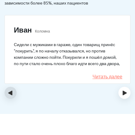
зависимости более 85%, наших пациентов
Иван
Коломна
Сидели с мужиками в гараже, один товарищ принёс
"покурить", я по началу отказывался, но против
компании сложно пойти. Покурили и я пошёл домой,
по пути стало очень плохо благо идти всего два двора,
пришёл домой сразу жену попросил вызвать врача,
чувствовал что точно, что-то не так. Спасибо большое,
Читать далее
что быстро приехали, поставили капельницу и уже
минут через 20-30 капельница начала действовать и
‹
›
меня начало отпускать. После оказалось, что товарищ
угостил нас какой то химической дрянью, мне сразу
показалось, что как то странно выглядит смесь, но
особого значения не придал, а стоило.