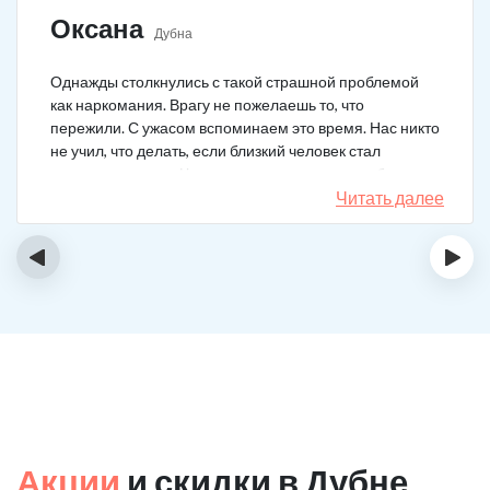
Оксана
Дубна
Однажды столкнулись с такой страшной проблемой
как наркомания. Врагу не пожелаешь то, что
пережили. С ужасом вспоминаем это время. Нас никто
не учил, что делать, если близкий человек стал
наркозависимым. Честно говоря, надежды не было,
думали, что все лечение бесполезно, но решили
Читать далее
попробовать и отправить родственника в клинику на
реабилитацию. Пройдя полный курс лечения он
‹
›
вышел другим человеком. Но всё равно продолжает
работать над собой, ведь побороть тягу к наркотикам
не так-то просто.
Акции
и скидки в Дубне