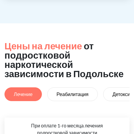
Цены на лечение
от
подростковой
наркотической
зависимости в Подольске
Лечение
Реабилитация
Детоксик
При оплате 1-го месяца лечения
подростковой зависимости