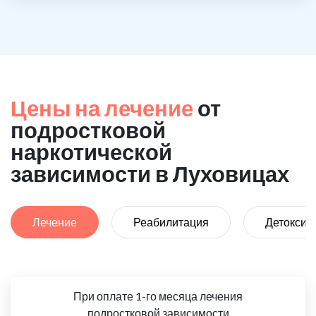
Цены на лечение
от
подростковой
наркотической
зависимости в Луховицах
Лечение
Реабилитация
Детоксик
При оплате 1-го месяца лечения
подростковой зависимости