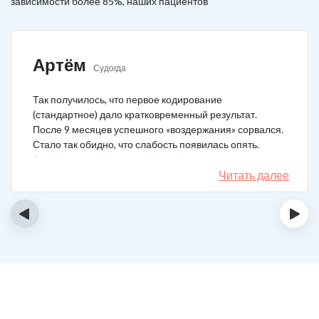
зависимости более 85%, наших пациентов
Артём
Судогда
Так получилось, что первое кодирование
(стандартное) дало кратковременный результат.
После 9 месяцев успешного «воздержания» сорвался.
Стало так обидно, что слабость появилась опять.
Решил не затягивать, и опять обратился в клинику.
Мне порекомендовали двойной блок. Согласился, и
Читать далее
сейчас не жалею. Уже два года в полной завязке.
Иногда тянет выпить, но обуздать желание вполне
‹
›
возможно.