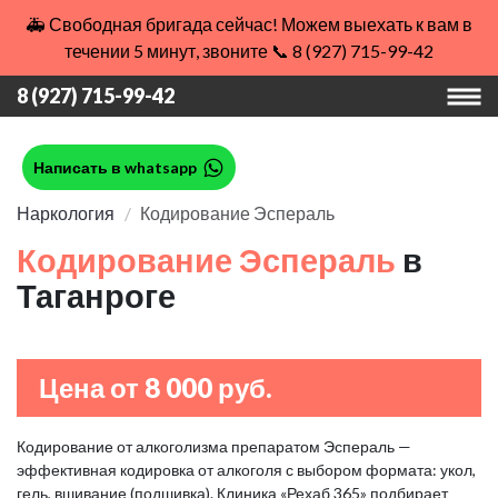
🚑 Свободная бригада сейчас! Можем выехать к вам в
течении 5 минут, звоните 📞 8 (927) 715-99-42
8 (927) 715-99-42
Написать в whatsapp
Наркология
Кодирование Эспераль
Кодирование Эспераль
в
Таганроге
Цена от 8 000 руб.
Кодирование от алкоголизма препаратом Эспераль —
эффективная кодировка от алкоголя с выбором формата: укол,
гель, вшивание (подшивка). Клиника «Рехаб 365» подбирает