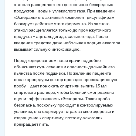
этанола расщепляет его до конечных безвредных
продуктов – воды и углекислого газа. При введении
«Эспераль» его активный компонент дисульфирам
блокирует действие этого фермента. Из-за этого
этанол расщепляется только до промежуточного
продукта – ацетальдегида, сильного яда. После
введения средства даже небольшая порция алкоголя
вызывает сильную интоксикацию.
Перед кодированием наши врачи подробно
объясняют суть лечения и опасность дальнейшего
пьянства после подшивки. По желанию пациента
после процедуры доктор проводит провокационную
пробу – дает понюхать спирт или выпить 15 мл
спиртового раствора, чтобы больной смог реально
оценит эффективность «Эспераль». Такая проба
безопасна, поскольку проходит в контролируемых
условиях, она формирует страх за свое здоровье и
отвращение к спиртному, поэтому алкоголик
прекращает пить.