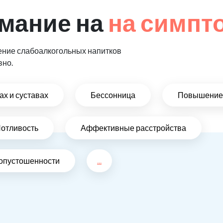
мание на
на симпт
ение слабоалкогольных напитков
вно.
х и суставах
Бессонница
Повышение 
отливость
Аффективные расстройства
 опустошенности
...