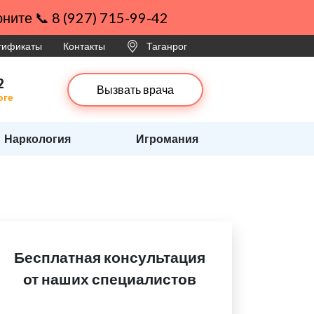
ните 📞 8 (927) 715-99-42
ртификаты
Контакты
Таганрог
2
Вызвать врача
оге
Наркология
Игромания
Бесплатная консультация
от наших специалистов