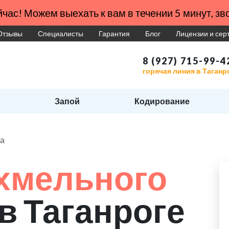
час! Можем выехать к вам в течении 5 минут, зво
Отзывы
Специалисты
Гарантия
Блог
Лицензии и се
8 (927) 715-99-4
горячая линия в Таганр
Запой
Кодирование
ма
хмельного
в Таганроге