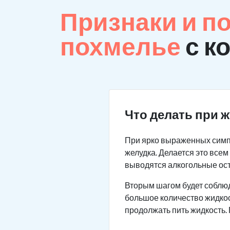
Признаки и п
похмелье
с к
Что делать при 
При ярко выраженных симп
желудка. Делается это все
выводятся алкогольные ос
Вторым шагом будет соблю
большое количество жидкос
продолжать пить жидкость.