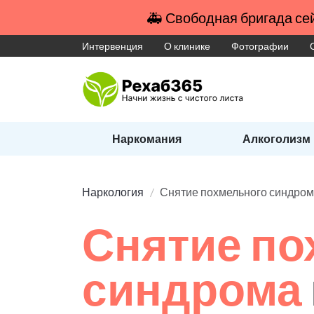
🚑 Свободная бригада сей
Интервенция
О клинике
Фотографии
Наркомания
Алкоголизм
Наркология
Снятие похмельного синдро
Снятие по
синдрома