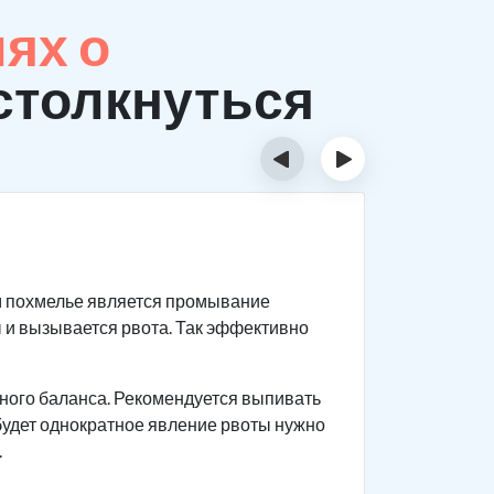
ях о
столкнуться
‹
›
Призн
м похмелье является промывание
Первый
 и вызывается рвота. Так эффективно
происх
Важно в
больном
ного баланса. Рекомендуется выпивать
 будет однократное явление рвоты нужно
Головны
.
горячит
возника