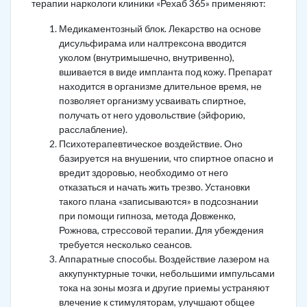
терапии наркологи клиники «Рехаб 365» применяют:
Медикаментозный блок. Лекарство на основе
дисульфирама или налтрексона вводится
уколом (внутримышечно, внутривенно),
вшивается в виде импланта под кожу. Препарат
находится в организме длительное время, не
позволяет организму усваивать спиртное,
получать от него удовольствие (эйфорию,
расслабление).
Психотерапевтическое воздействие. Оно
базируется на внушении, что спиртное опасно и
вредит здоровью, необходимо от него
отказаться и начать жить трезво. Установки
такого плана «записываются» в подсознании
при помощи гипноза, метода Довженко,
Рожнова, стрессовой терапии. Для убеждения
требуется несколько сеансов.
Аппаратные способы. Воздействие лазером на
аккупунктурные точки, небольшими импульсами
тока на зоны мозга и другие приемы устраняют
влечение к стимуляторам, улучшают общее