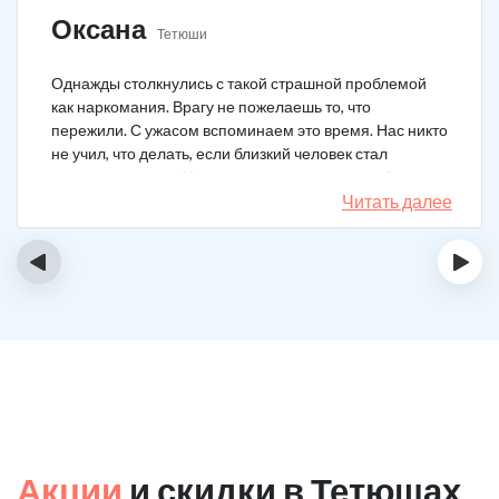
Оксана
Тетюши
Однажды столкнулись с такой страшной проблемой
как наркомания. Врагу не пожелаешь то, что
пережили. С ужасом вспоминаем это время. Нас никто
не учил, что делать, если близкий человек стал
наркозависимым. Честно говоря, надежды не было,
думали, что все лечение бесполезно, но решили
Читать далее
попробовать и отправить родственника в клинику на
реабилитацию. Пройдя полный курс лечения он
‹
›
вышел другим человеком. Но всё равно продолжает
работать над собой, ведь побороть тягу к наркотикам
не так-то просто.
Акции
и скидки в Тетюшах