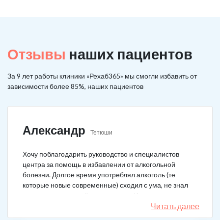
Отзывы
наших пациентов
За 9 лет работы клиники «Рехаб365» мы смогли избавить от
зависимости более 85%, наших пациентов
Александр
Тетюши
Хочу поблагодарить руководство и специалистов
центра за помощь в избавлении от алкогольной
болезни. Долгое время употреблял алкоголь (те
которые новые современные) сходил с ума, не знал
куда деться от своей зависимости. Искал тех кто
сможет мне помочь в интернете, позвонил, приехал.
Читать далее
На сегодняшний день не употребляю!