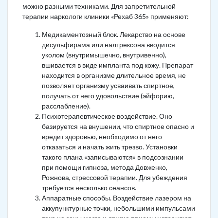
можно разными техниками. Для запретительной
терапии наркологи клиники «Рехаб 365» применяют:
Медикаментозный блок. Лекарство на основе
дисульфирама или налтрексона вводится
уколом (внутримышечно, внутривенно),
вшивается в виде импланта под кожу. Препарат
находится в организме длительное время, не
позволяет организму усваивать спиртное,
получать от него удовольствие (эйфорию,
расслабление).
Психотерапевтическое воздействие. Оно
базируется на внушении, что спиртное опасно и
вредит здоровью, необходимо от него
отказаться и начать жить трезво. Установки
такого плана «записываются» в подсознании
при помощи гипноза, метода Довженко,
Рожнова, стрессовой терапии. Для убеждения
требуется несколько сеансов.
Аппаратные способы. Воздействие лазером на
аккупунктурные точки, небольшими импульсами