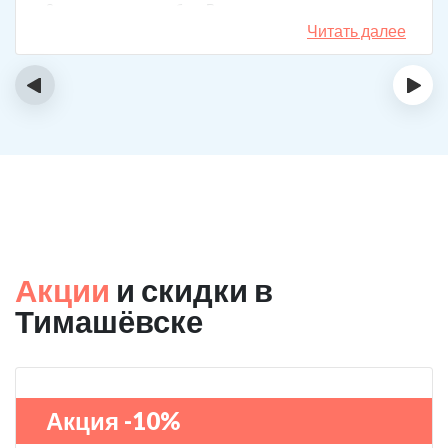
3 года поставили рубеж. Вот уже как два года мужа к
спиртному вообще не тянет.
Читать далее
‹
›
Акции
и скидки в
Тимашёвске
Акция -10%