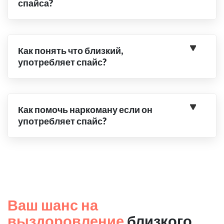
спайса?
Как понять что близкий,
употребляет спайс?
Как помочь наркоману если он
употребляет спайс?
Ваш шанс на
выздоровление
близкого