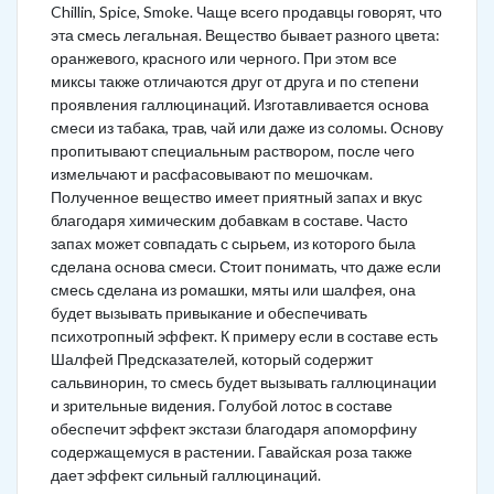
Chillin, Spice, Smoke. Чаще всего продавцы говорят, что
эта смесь легальная. Вещество бывает разного цвета:
оранжевого, красного или черного. При этом все
миксы также отличаются друг от друга и по степени
проявления галлюцинаций. Изготавливается основа
смеси из табака, трав, чай или даже из соломы. Основу
пропитывают специальным раствором, после чего
измельчают и расфасовывают по мешочкам.
Полученное вещество имеет приятный запах и вкус
благодаря химическим добавкам в составе. Часто
запах может совпадать с сырьем, из которого была
сделана основа смеси. Стоит понимать, что даже если
смесь сделана из ромашки, мяты или шалфея, она
будет вызывать привыкание и обеспечивать
психотропный эффект. К примеру если в составе есть
Шалфей Предсказателей, который содержит
сальвинорин, то смесь будет вызывать галлюцинации
и зрительные видения. Голубой лотос в составе
обеспечит эффект экстази благодаря апоморфину
содержащемуся в растении. Гавайская роза также
дает эффект сильный галлюцинаций.