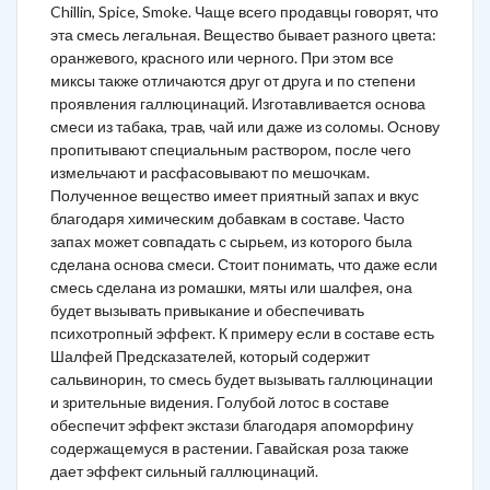
Chillin, Spice, Smoke. Чаще всего продавцы говорят, что
эта смесь легальная. Вещество бывает разного цвета:
оранжевого, красного или черного. При этом все
миксы также отличаются друг от друга и по степени
проявления галлюцинаций. Изготавливается основа
смеси из табака, трав, чай или даже из соломы. Основу
пропитывают специальным раствором, после чего
измельчают и расфасовывают по мешочкам.
Полученное вещество имеет приятный запах и вкус
благодаря химическим добавкам в составе. Часто
запах может совпадать с сырьем, из которого была
сделана основа смеси. Стоит понимать, что даже если
смесь сделана из ромашки, мяты или шалфея, она
будет вызывать привыкание и обеспечивать
психотропный эффект. К примеру если в составе есть
Шалфей Предсказателей, который содержит
сальвинорин, то смесь будет вызывать галлюцинации
и зрительные видения. Голубой лотос в составе
обеспечит эффект экстази благодаря апоморфину
содержащемуся в растении. Гавайская роза также
дает эффект сильный галлюцинаций.