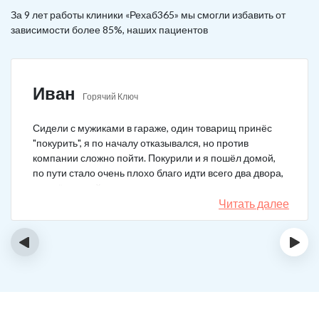
За 9 лет работы клиники «Рехаб365» мы смогли избавить от
зависимости более 85%, наших пациентов
Иван
Горячий Ключ
Сидели с мужиками в гараже, один товарищ принёс
"покурить", я по началу отказывался, но против
компании сложно пойти. Покурили и я пошёл домой,
по пути стало очень плохо благо идти всего два двора,
пришёл домой сразу жену попросил вызвать врача,
чувствовал что точно, что-то не так. Спасибо большое,
Читать далее
что быстро приехали, поставили капельницу и уже
минут через 20-30 капельница начала действовать и
‹
›
меня начало отпускать. После оказалось, что товарищ
угостил нас какой то химической дрянью, мне сразу
показалось, что как то странно выглядит смесь, но
особого значения не придал, а стоило.