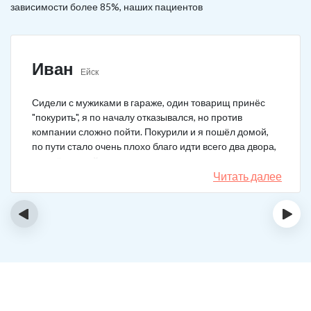
зависимости более 85%, наших пациентов
Иван
Ейск
Сидели с мужиками в гараже, один товарищ принёс
"покурить", я по началу отказывался, но против
компании сложно пойти. Покурили и я пошёл домой,
по пути стало очень плохо благо идти всего два двора,
пришёл домой сразу жену попросил вызвать врача,
чувствовал что точно, что-то не так. Спасибо большое,
Читать далее
что быстро приехали, поставили капельницу и уже
минут через 20-30 капельница начала действовать и
‹
›
меня начало отпускать. После оказалось, что товарищ
угостил нас какой то химической дрянью, мне сразу
показалось, что как то странно выглядит смесь, но
особого значения не придал, а стоило.