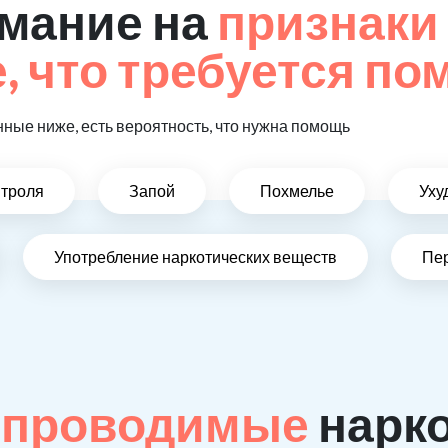
мание на
признаки
 что требуется п
ные ниже, есть вероятность, что нужна помощь
нтроля
Запой
Похмелье
Уху
Употребление наркотических веществ
Пе
 проводимые
нарк