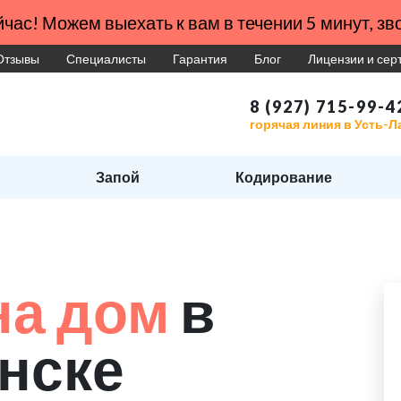
час! Можем выехать к вам в течении 5 минут, зво
Отзывы
Специалисты
Гарантия
Блог
Лицензии и се
8 (927) 715-99-4
горячая линия в Усть-Л
Запой
Кодирование
на дом
в
нске