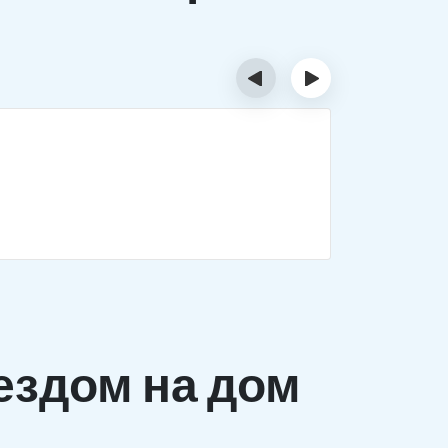
‹
›
Деток
Комплекс 
заболеван
ездом на дом