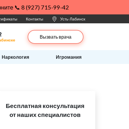
ните 📞 8 (927) 715-99-42
ртификаты
Контакты
Усть-Лабинск
2
Вызвать врача
абинске
Наркология
Игромания
Бесплатная консультация
от наших специалистов