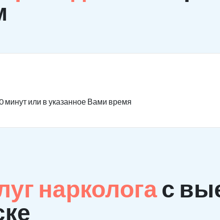
м
0 минут или в указанное Вами время
луг нарколога
с вы
ске