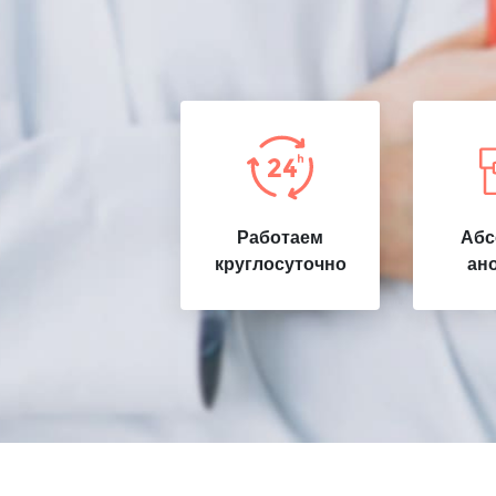
Работаем
Абс
круглосуточно
ан