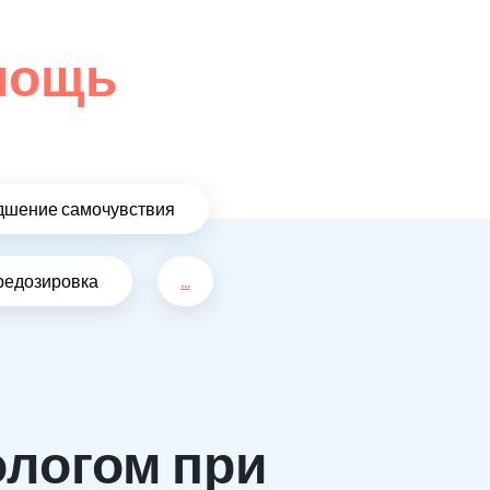
омощь
дшение самочувствия
редозировка
...
ологом при