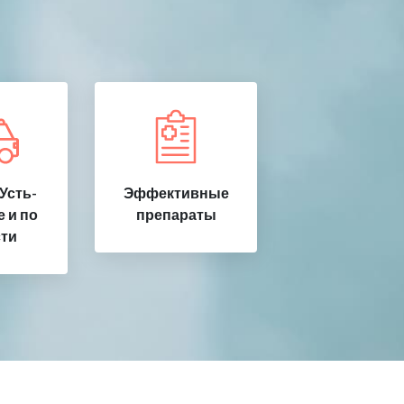
Усть-
Эффективные
 и по
препараты
ти