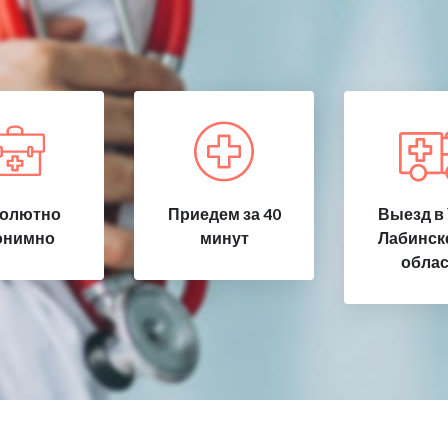
олютно
Приедем за 40
Выезд в 
онимно
минут
Лабинске
облас