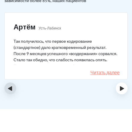
зависимости более 85%, наших пациентов
Артём
Усть-Лабинск
Так получилось, что первое кодирование
(стандартное) дало кратковременный результат.
После 9 месяцев успешного «воздержания» сорвался.
Стало так обидно, что слабость появилась опять.
Решил не затягивать, и опять обратился в клинику.
Мне порекомендовали двойной блок. Согласился, и
Читать далее
сейчас не жалею. Уже два года в полной завязке.
Иногда тянет выпить, но обуздать желание вполне
‹
›
возможно.