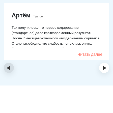
Артём
Туапсе
Так получилось, что первое кодирование
(стандартное) дало кратковременный результат.
После 9 месяцев успешного «воздержания» сорвался.
Стало так обидно, что слабость появилась опять.
Решил не затягивать, и опять обратился в клинику.
Мне порекомендовали двойной блок. Согласился, и
Читать далее
сейчас не жалею. Уже два года в полной завязке.
Иногда тянет выпить, но обуздать желание вполне
‹
›
возможно.