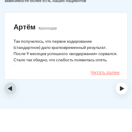
зависимости более 85%, наших пациентов
Артём
Краснодар
Так получилось, что первое кодирование
(стандартное) дало кратковременный результат.
После 9 месяцев успешного «воздержания» сорвался.
Стало так обидно, что слабость появилась опять.
Решил не затягивать, и опять обратился в клинику.
Мне порекомендовали двойной блок. Согласился, и
Читать далее
сейчас не жалею. Уже два года в полной завязке.
Иногда тянет выпить, но обуздать желание вполне
‹
›
возможно.