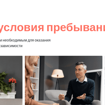
условия пребывани
м необходимым для оказания
озависимости