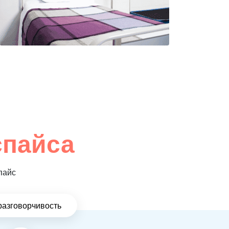
спайса
пайс
разговорчивость