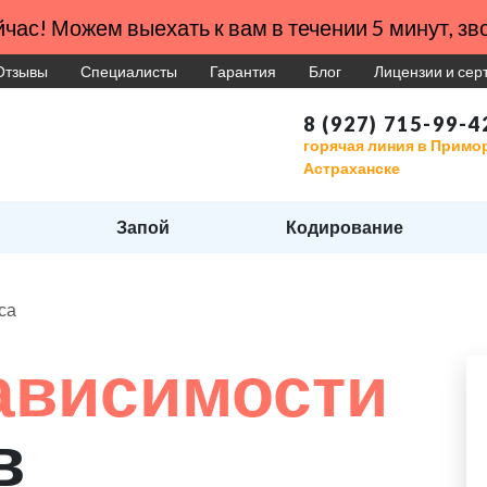
час! Можем выехать к вам в течении 5 минут, зво
Отзывы
Специалисты
Гарантия
Блог
Лицензии и се
8 (927) 715-99-4
горячая линия в Примо
Астраханске
Запой
Кодирование
са
ависимости
в