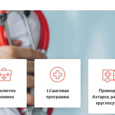
олютно
12 шаговая
Примор
онимно
программа
Ахтарск, р
круглосу