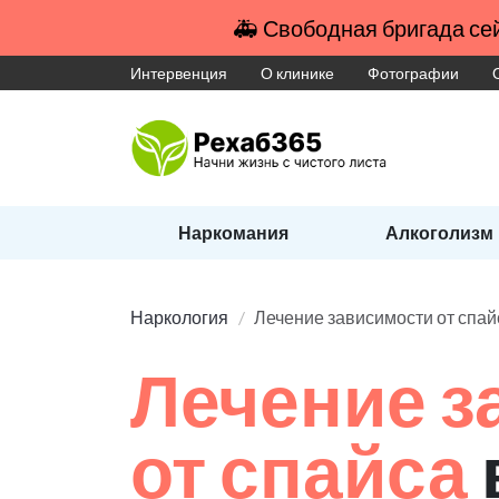
🚑 Свободная бригада сей
Интервенция
О клинике
Фотографии
Наркомания
Алкоголизм
Наркология
Лечение зависимости от спай
Лечение з
от спайса