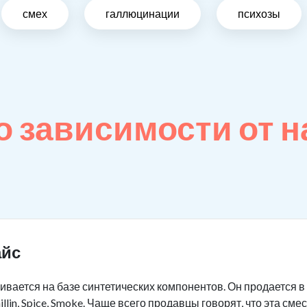
смех
галлюцинации
психозы
 зависимости от н
айс
ливается на базе синтетических компонентов. Он продается 
llin, Spice, Smoke. Чаще всего продавцы говорят, что эта см