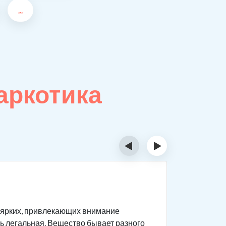
...
аркотика
‹
›
Призн
в ярких, привлекающих внимание
Чтобы пон
есь легальная. Вещество бывает разного
воздейств