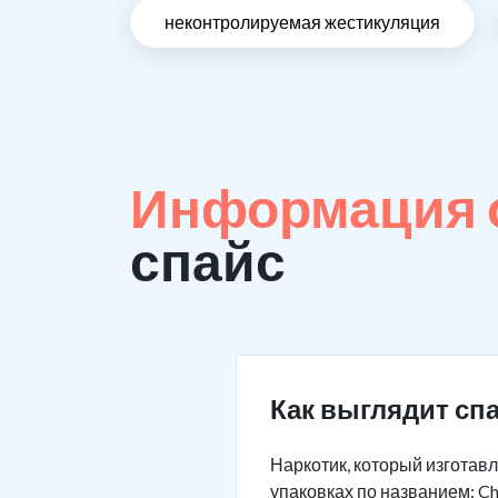
неконтролируемая жестикуляция
Информация о
спайс
Как выглядит сп
Наркотик, который изготав
упаковках по названием: Chi