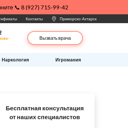
ните 📞 8 (927) 715-99-42
ртификаты
Контакты
Приморско-Ахтарск
2
Вызвать врача
рско-
Наркология
Игромания
Бесплатная консультация
от наших специалистов