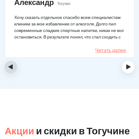
Александр
Тогучин
Хочу сказать отдельное спасибо всем специалистам
клиники за мое избавление от алкоголя. Долго пил
современные сладкие спиртные напитки, никак не мог
остановиться. В результате понял, что стал сходить с
ума. Каждый день не мог без выпивки. Когда осознал,
понял, что надо что-то в своей жизни менять. Нашел
Читать далее
телефон клиники в интернете, сразу приехал и
запился на курс реабилитации. Сейчас не пью
‹
›
вообще, и начинать не хочу!
Акции
и скидки в Тогучине