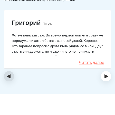
Григорий
Тогучин
Хотел завязать сам. Во время первой ломки я сразу же
передумал и хотел бежать за новой дозой. Хорошо.
Что заранее попросил друга быть рядом со мной. Друг
стал меня держать, но я уже ничего не понимал и
начал силой вырываться. Тогда мой товарищ просто
связан меня и позвонил в клинику. На дом приехал
Читать далее
нарколог, мне сделали какую-то капельницу, после
чего я успокоился. Посоветовали приехать в клинику
‹
›
для прохождения курса реабилитации, так я и сделал.
С того дня прошло уже больше двух лет. Уже больше
двух лет как я чист!