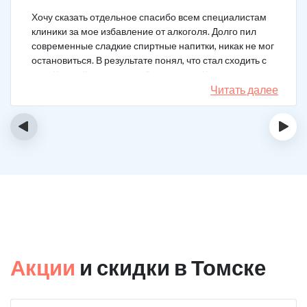
Хочу сказать отдельное спасибо всем специалистам
клиники за мое избавление от алкоголя. Долго пил
современные сладкие спиртные напитки, никак не мог
остановиться. В результате понял, что стал сходить с
ума. Каждый день не мог без выпивки. Когда осознал,
понял, что надо что-то в своей жизни менять. Нашел
Читать далее
телефон клиники в интернете, сразу приехал и
запился на курс реабилитации. Сейчас не пью
‹
›
вообще, и начинать не хочу!
Акции
и скидки в Томске