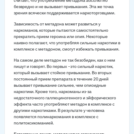
считает, что употребление метадона абсолютно
безвредно и не вызывает привыкания. Эта же точка
зрения всячески поддерживается наркоторговцами.
Зависимость от метадона может развиться у
наркоманов, которые пытаются самостоятельно
прекратить прием героина или опия. Некоторые
наивно полагают, что употребляя сильные наркотики в
комплексе с метадоном, смогут избежать привыкания.
На самом деле метадон не так безобиден, как о нем
пишут и говорят. Во первых –это сильный наркотик,
который вызывает стойкое привыкание. Во вторых
постоянный прием препарата в течение 20 дней
вызывает привыкание сильнее, чем опиоидные
наркотики. Кроме того, наркоманы из-за
недостаточного галлюциногенного и эйфорического
эффекта часто употребляют метадон в комплексе с
другими наркотиками. В результате у человека
появляется полинаркомания в комплексе с
политоксикоманией.
Естественно лечить метадоновую зависимость