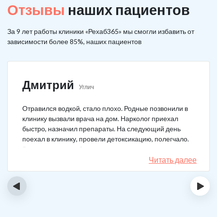
Отзывы
наших пациентов
За 9 лет работы клиники «Рехаб365» мы смогли избавить от
зависимости более 85%, наших пациентов
Дмитрий
Углич
Отравился водкой, стало плохо. Родные позвонили в
клинику вызвали врача на дом. Нарколог приехал
быстро, назначил препараты. На следующий день
поехал в клинику, провели детоксикацию, полегчало.
Записался на реабилитацию, прошел и теперь думаю,
что в рот водку больше не возьму. Так намучался и
Читать далее
испугался.
‹
›