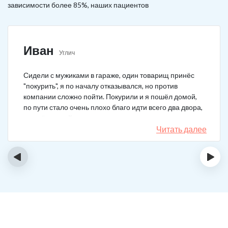
зависимости более 85%, наших пациентов
Иван
Углич
Сидели с мужиками в гараже, один товарищ принёс
"покурить", я по началу отказывался, но против
компании сложно пойти. Покурили и я пошёл домой,
по пути стало очень плохо благо идти всего два двора,
пришёл домой сразу жену попросил вызвать врача,
чувствовал что точно, что-то не так. Спасибо большое,
Читать далее
что быстро приехали, поставили капельницу и уже
минут через 20-30 капельница начала действовать и
‹
›
меня начало отпускать. После оказалось, что товарищ
угостил нас какой то химической дрянью, мне сразу
показалось, что как то странно выглядит смесь, но
особого значения не придал, а стоило.