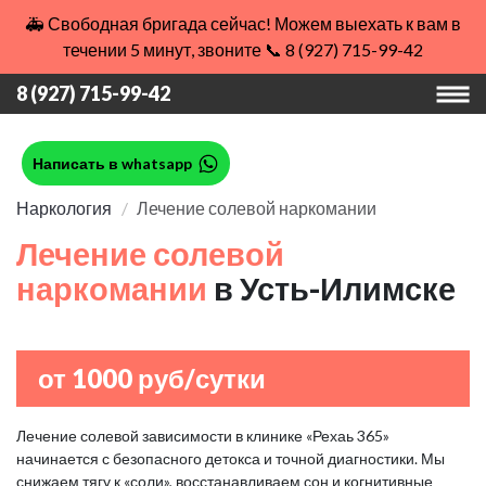
🚑 Свободная бригада сейчас! Можем выехать к вам в
течении 5 минут, звоните 📞 8 (927) 715-99-42
8 (927) 715-99-42
Написать в whatsapp
Наркология
Лечение солевой наркомании
Лечение солевой
наркомании
в Усть-Илимске
от 1000 руб/сутки
Лечение солевой зависимости в клинике «Рехаь 365»
начинается с безопасного детокса и точной диагностики. Мы
снижаем тягу к «соли», восстанавливаем сон и когнитивные