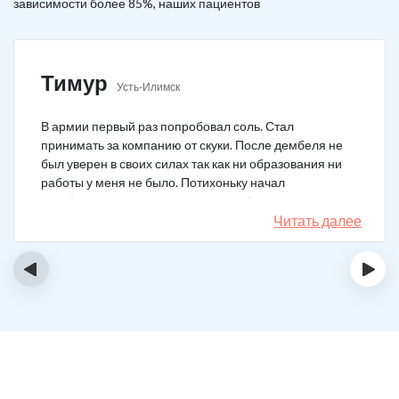
зависимости более 85%, наших пациентов
Тимур
Усть-Илимск
В армии первый раз попробовал соль. Стал
принимать за компанию от скуки. После дембеля не
был уверен в своих силах так как ни образования ни
работы у меня не было. Потихоньку начал
зарабатывать и тратить их на соль. Спустя год завел
девушку и ей не нравилось мое пристрастие к
Читать далее
наркотикам. Пошел на лечение, чтобы ее не потерять.
Сейчас мы вместе, с солью я завязал. Все хорошо.
‹
›
Спасибо врачам!