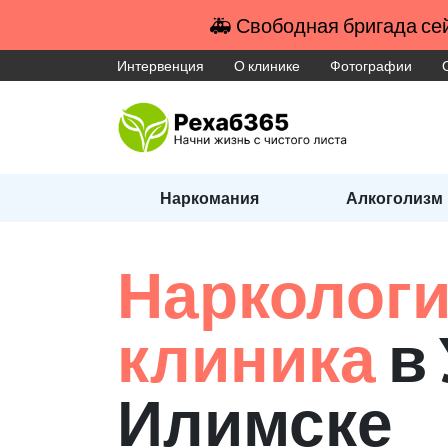
🚑 Свободная бригада сей
Интервенция
О клинике
Фотографии
Наркомания
Алкоголизм
Наркологи
клиника
в 
Илимске