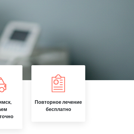
имск,
Повторное лечение
аем
бесплатно
точно