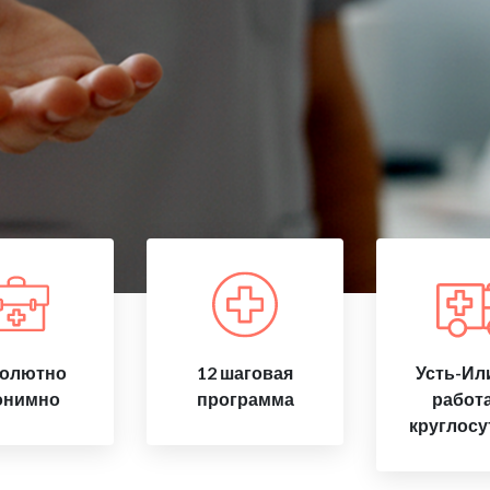
олютно
12 шаговая
Усть-Ил
онимно
программа
работ
круглосу