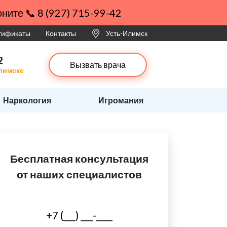
ните 📞 8 (927) 715-99-42
ртификаты
Контакты
Усть-Илимск
2
Вызвать врача
Илимске
Наркология
Игромания
Бесплатная консультация
от наших специалистов