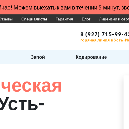
час! Можем выехать к вам в течении 5 минут, зво
Отзывы
Специалисты
Гарантия
Блог
Лицензии и се
8 (927) 715-99-4
горячая линия в Усть-
Запой
Кодирование
ческая
Усть-