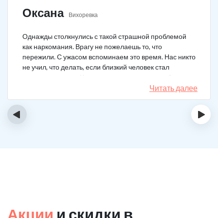
Оксана
Вихоревка
Однажды столкнулись с такой страшной проблемой
как наркомания. Врагу не пожелаешь то, что
пережили. С ужасом вспоминаем это время. Нас никто
не учил, что делать, если близкий человек стал
наркозависимым. Честно говоря, надежды не было,
думали, что все лечение бесполезно, но решили
Читать далее
попробовать и отправить родственника в клинику на
реабилитацию. Пройдя полный курс лечения он
‹
›
вышел другим человеком. Но всё равно продолжает
работать над собой, ведь побороть тягу к наркотикам
не так-то просто.
Акции
и скидки в