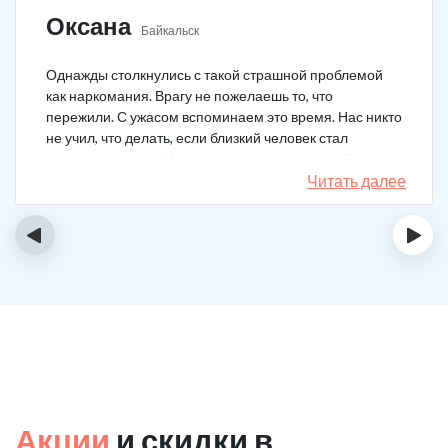
Оксана
Байкальск
Однажды столкнулись с такой страшной проблемой
как наркомания. Врагу не пожелаешь то, что
пережили. С ужасом вспоминаем это время. Нас никто
не учил, что делать, если близкий человек стал
наркозависимым. Честно говоря, надежды не было,
думали, что все лечение бесполезно, но решили
Читать далее
попробовать и отправить родственника в клинику на
реабилитацию. Пройдя полный курс лечения он
‹
›
вышел другим человеком. Но всё равно продолжает
работать над собой, ведь побороть тягу к наркотикам
не так-то просто.
Акции
и скидки в