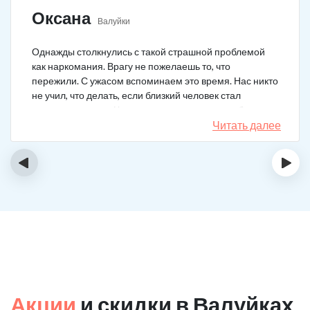
Оксана
Валуйки
Однажды столкнулись с такой страшной проблемой
как наркомания. Врагу не пожелаешь то, что
пережили. С ужасом вспоминаем это время. Нас никто
не учил, что делать, если близкий человек стал
наркозависимым. Честно говоря, надежды не было,
думали, что все лечение бесполезно, но решили
Читать далее
попробовать и отправить родственника в клинику на
реабилитацию. Пройдя полный курс лечения он
‹
›
вышел другим человеком. Но всё равно продолжает
работать над собой, ведь побороть тягу к наркотикам
не так-то просто.
Акции
и скидки в Валуйках