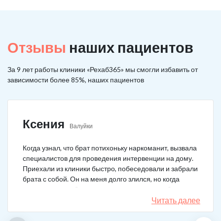
Отзывы
наших пациентов
За 9 лет работы клиники «Рехаб365» мы смогли избавить от
зависимости более 85%, наших пациентов
Ксения
Валуйки
Когда узнал, что брат потихоньку наркоманит, вызвала
специалистов для проведения интервенции на дому.
Приехали из клиники быстро, побеседовали и забрали
брата с собой. Он на меня долго злился, но когда
понял, что если бы я не пошла на тот шаг, он бы не
выкарабкался. После курса вышел здоровым. Больше
Читать далее
не принимает.