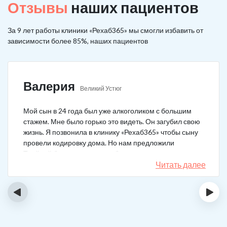
Отзывы
наших пациентов
За 9 лет работы клиники «Рехаб365» мы смогли избавить от
зависимости более 85%, наших пациентов
Валерия
Великий Устюг
Мой сын в 24 года был уже алкоголиком с большим
стажем. Мне было горько это видеть. Он загубил свою
жизнь. Я позвонила в клинику «Рехаб365» чтобы сыну
провели кодировку дома. Но нам предложили
Тройной блок в клинике, чтобы уж наверняка помогло.
Мы согласились. Вот уже 4 месяца как сын не пьет. На
Читать далее
работу устроился, дома помогает, девушку завел.
Спасибо большое клинике!
‹
›