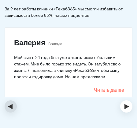
За 9 лет работы клиники «Рехаб365» мы смогли избавить от
зависимости более 85%, наших пациентов
Валерия
Вологда
Мой сын в 24 года был уже алкоголиком с большим
стажем. Мне было горько это видеть. Он загубил свою
жизнь. Я позвонила в клинику «Рехаб365» чтобы сыну
провели кодировку дома. Но нам предложили
Тройной блок в клинике, чтобы уж наверняка помогло.
Мы согласились. Вот уже 4 месяца как сын не пьет. На
Читать далее
работу устроился, дома помогает, девушку завел.
Спасибо большое клинике!
‹
›