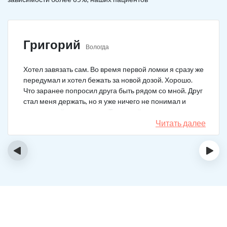
Григорий
Вологда
Хотел завязать сам. Во время первой ломки я сразу же
передумал и хотел бежать за новой дозой. Хорошо.
Что заранее попросил друга быть рядом со мной. Друг
стал меня держать, но я уже ничего не понимал и
начал силой вырываться. Тогда мой товарищ просто
связан меня и позвонил в клинику. На дом приехал
Читать далее
нарколог, мне сделали какую-то капельницу, после
чего я успокоился. Посоветовали приехать в клинику
‹
›
для прохождения курса реабилитации, так я и сделал.
С того дня прошло уже больше двух лет. Уже больше
двух лет как я чист!