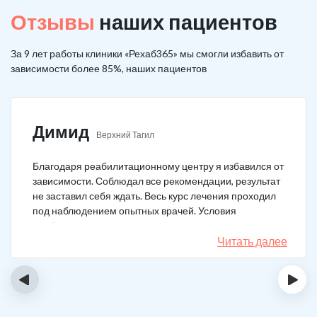
Отзывы
наших пациентов
За 9 лет работы клиники «Рехаб365» мы смогли избавить от
зависимости более 85%, наших пациентов
Димид
Верхний Тагил
Благодаря реабилитационному центру я избавился от
зависимости. Соблюдал все рекомендации, результат
не заставил себя ждать. Весь курс лечения проходил
под наблюдением опытных врачей. Условия
пребывания супер комфортные: вкусная еда, уютно,
есть все необходимое для жизни. У меня не возникало
Читать далее
никаких стрессовых ситуаций.
‹
›