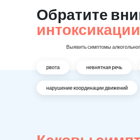
Обратите вни
интоксикаци
Выявить симптомы алкогольного
рвота
невнятная речь
нарушение координации движений
Каковы симпт