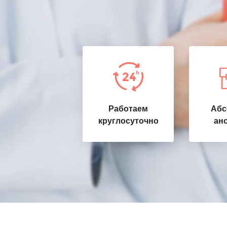
Работаем
Абс
круглосуточно
ан