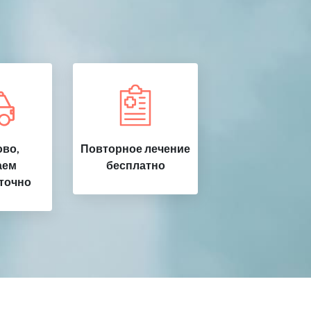
во,
Повторное лечение
аем
бесплатно
точно