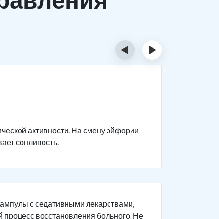
‹
›
Прост
При обычн
комфорт о
ической активности. На смену эйфории
говорит г
вает сонливость.
ухудшение
опьянения
общей сон
 ампулы с седативными лекарствами,
й процесс восстановления больного. Не