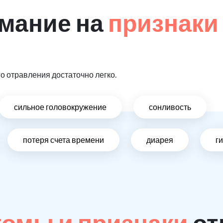
мание на
признаки
и
 отравления достаточно легко.
сильное головокружение
сонливость
потеря счета времени
диарея
г
омы и признаки
от