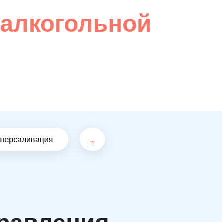
 алкогольной
иперсаливация
...
равления