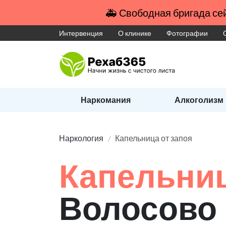
🚑 Свободная бригада сей
Интервенция
О клинике
Фотографии
Наркомания
Алкоголизм
Наркология
Капельница от запоя
Капельниц
Волосово