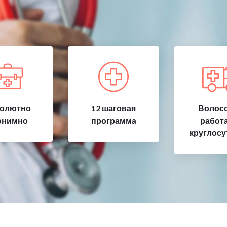
олютно
12 шаговая
Волосо
онимно
программа
работ
круглосу