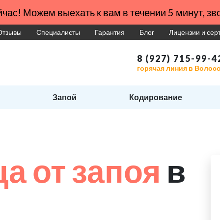
час! Можем выехать к вам в течении 5 минут, зво
Отзывы
Специалисты
Гарантия
Блог
Лицензии и се
8 (927) 715-99-4
горячая линия в Волос
Запой
Кодирование
а от запоя
в