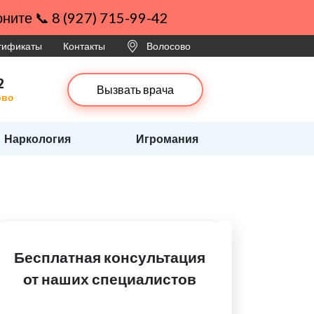
ните 📞 8 (927) 715-99-42
ртификаты
Контакты
Волосово
2
Вызвать врача
ово
Наркология
Игромания
Бесплатная консультация
от наших специалистов