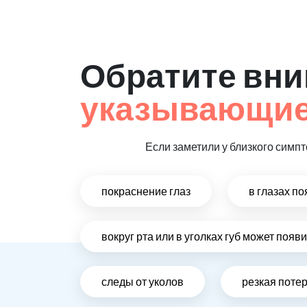
Обратите вни
указывающие
Если заметили у близкого симпт
покраснение глаз
в глазах п
вокруг рта или в уголках губ может поя
следы от уколов
резкая поте