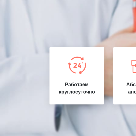
Работаем
Абс
круглосуточно
ан