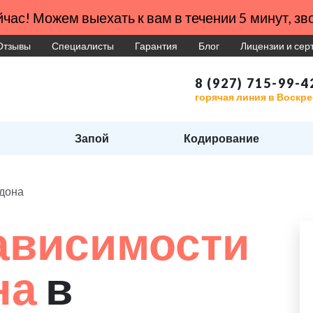
час! Можем выехать к вам в течении 5 минут, зво
Отзывы
Специалисты
Гарантия
Блог
Лицензии и се
8 (927) 715-99-4
горячая линия в Воскре
Запой
Кодирование
адона
ависимости
на
в