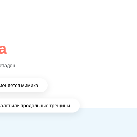
а
метадон
меняется мимика
налет или продольные трещины