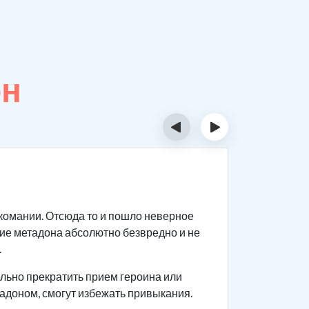
он
‹
›
Сколь
ркомании. Отсюда то и пошло неверное
Данное ве
ие метадона абсолютно безвредно и не
Продолжи
.
Скорос
льно прекратить прием героина или
Количе
тадоном, смогут избежать привыкания.
Длител