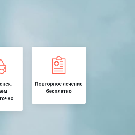
енск,
Повторное лечение
аем
бесплатно
точно