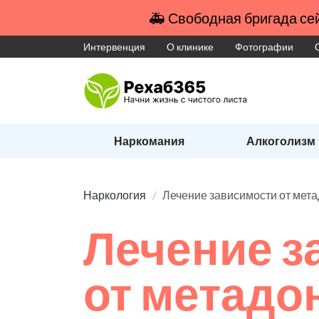
🚑 Свободная бригада сей
Интервенция
О клинике
Фотографии
Наркомания
Алкоголизм
Наркология
Лечение зависимости от мет
Лечение з
от метадо