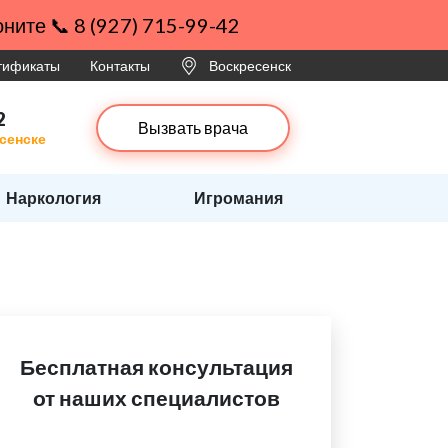
ните 📞 8 (927) 715-99-42
ртификаты
Контакты
Воскресенск
2
Вызвать врача
сенске
Наркология
Игромания
Бесплатная консультация
от наших специалистов