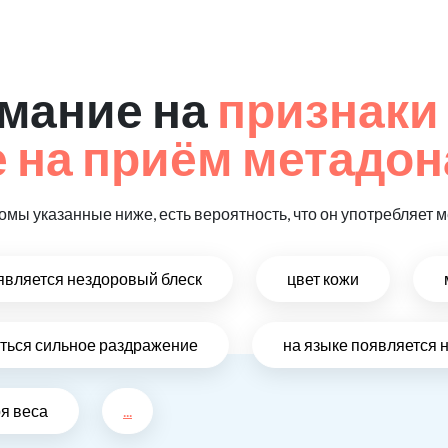
мание на
признаки
 на приём метадон
омы указанные ниже, есть вероятность, что он употребляет 
оявляется нездоровый блеск
цвет кожи
виться сильное раздражение
на языке появляется 
ря веса
...